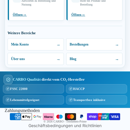
Antworten zu Bestellung und
Hilfe bei Produkt und
Nutzung
Bestellung
→
→
Öffnen
Öffnen
Weitere Bereiche
Mein Konto
Bestellungen
Über uns
Blog
tenschutzerklärung
CARBO Qualität
direkt vom CO₂-Hersteller
derrufsrecht
FSSC 22000
HACCP
✓
✓
GB
mpressum
Lebensmittelgeeignet
Transportbox inklusive
✓
✓
ntaktinformationen
Zahlungsmethoden
ersand
© 2026
CARBO - Trockeneis-Prime
Geschäftsbedingungen und Richtlinien