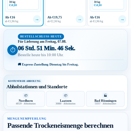
30 kg
30 kg
€58,80
€58,80
Ab €16
Ab €19,75
Ab €16
→
→
→
ab €1,96/kg
ab €2,30/kg
ab €1,96/kg
BESTELLSCHLUSS HEUTE
Für Lieferung am Freitag, 07.08.
06 Std. 51 Min. 45 Sek.
⏱
Bestelle heute bis 10:00 Uhr.
🚚 Express-Zustellung Dienstag bis Freitag.
KOSTENFREIE ABHOLUNG
Abholstationen und Standorte
📦
📦
🏭
Nordhorn
Laatzen
Bad Hönningen
48529 · Abholstation
30880 · Abholstation
53557 · Abholstandort
MENGENEMPFEHLUNG
Passende Trockeneismenge berechnen