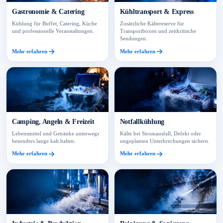
Gastronomie & Catering
Kühltransport & Express
Kühlung für Buffet, Catering, Küche
Zusätzliche Kältereserve für
und professionelle Veranstaltungen.
Transportboxen und zeitkritische
Sendungen.
Mehr erfahren
Mehr erfahren
Camping, Angeln & Freizeit
Notfallkühlung
Lebensmittel und Getränke unterwegs
Kälte bei Stromausfall, Defekt oder
besonders lange kalt halten.
ungeplanten Unterbrechungen sichern.
Mehr erfahren
Mehr erfahren