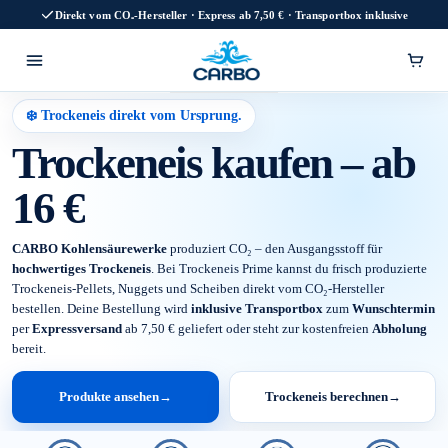
Direkt vom CO₂-Hersteller · Express ab 7,50 € · Transportbox inklusive
❄️ Trockeneis direkt vom Ursprung.
Trockeneis kaufen – ab
16 €
CARBO Kohlensäurewerke
produziert CO₂ – den Ausgangsstoff für
hochwertiges Trockeneis
. Bei Trockeneis Prime kannst du frisch produzierte
Trockeneis-Pellets, Nuggets und Scheiben direkt vom CO₂-Hersteller
bestellen. Deine Bestellung wird
inklusive Transportbox
zum
Wunschtermin
per
Expressversand
ab 7,50 € geliefert oder steht zur kostenfreien
Abholung
bereit.
Produkte ansehen
→
Trockeneis berechnen
→