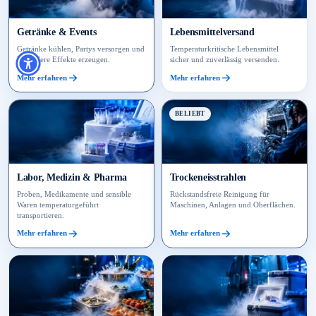
Getränke & Events
Lebensmittelversand
Getränke kühlen, Partys versorgen und
Temperaturkritische Lebensmittel
besondere Effekte erzeugen.
sicher und zuverlässig versenden.
Mehr erfahren
Mehr erfahren
BELIEBT
Labor, Medizin & Pharma
Trockeneisstrahlen
Proben, Medikamente und sensible
Rückstandsfreie Reinigung für
Waren temperaturgeführt
Maschinen, Anlagen und Oberflächen.
transportieren.
Mehr erfahren
Mehr erfahren