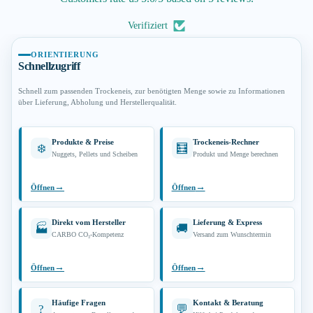
Verifiziert
ORIENTIERUNG
Schnellzugriff
Schnell zum passenden Trockeneis, zur benötigten Menge sowie zu Informationen
über Lieferung, Abholung und Herstellerqualität.
Produkte & Preise
Trockeneis-Rechner
❄️
🧮
Nuggets, Pellets und Scheiben
Produkt und Menge berechnen
→
→
Öffnen
Öffnen
Direkt vom Hersteller
Lieferung & Express
🏭
🚚
CARBO CO₂-Kompetenz
Versand zum Wunschtermin
→
→
Öffnen
Öffnen
Häufige Fragen
Kontakt & Beratung
?
💬