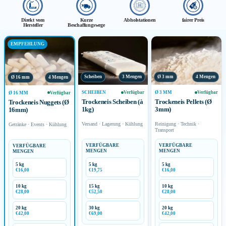
Direkt vom
Kurze
Abholstationen
fairer Preis
Hersteller
Beschaffungswege
EMPFEHLUNG
Scheiben
3 Mengen
Ø 3 mm
4 Mengen
Ø 16 mm
4 Mengen
SCHEIBEN
Verfügbar
Ø 3 MM
Verfügbar
Ø 16 MM
Verfügbar
Trockeneis Scheiben (à
Trockeneis Pellets (Ø
Trockeneis Nuggets (Ø
1kg)
3mm)
16mm)
Versand · Lagerung · Kühlung
Reinigung · Technik ·
Getränke · Events · Kühlung
Transport
VERFÜGBARE
VERFÜGBARE
VERFÜGBARE
MENGEN
MENGEN
MENGEN
5 kg
5 kg
5 kg
€19,75
€16,00
€16,00
15 kg
10 kg
10 kg
€52,50
€28,00
€28,00
30 kg
20 kg
20 kg
€69,00
€42,00
€42,00